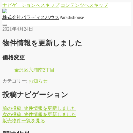
ナビゲーションへスキップ
コンテンツへスキップ
株
式
会
社
パ
ラ
デ
ィ
ス
ハ
ウ
ス
Paradishouse
2021年4月24日
物件情報を更新しました
価格変更
金沢区六浦南2丁目
カテゴリー:
お知らせ
投稿ナビゲーション
前の投稿:
物件情報を更新しました
次の投稿:
物件情報を更新しました
販
売
物
件
一
覧
を
見
る