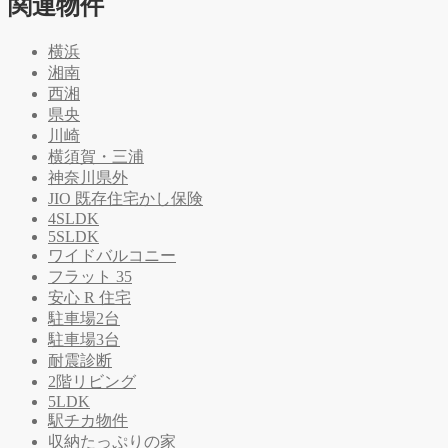
関連物件
横浜
湘南
西湘
県央
川崎
横須賀・三浦
神奈川県外
JIO 既存住宅かし保険
4SLDK
5SLDK
ワイドバルコニー
フラット 35
安心 R 住宅
駐車場2台
駐車場3台
耐震診断
2階リビング
5LDK
駅チカ物件
収納たっぷりの家