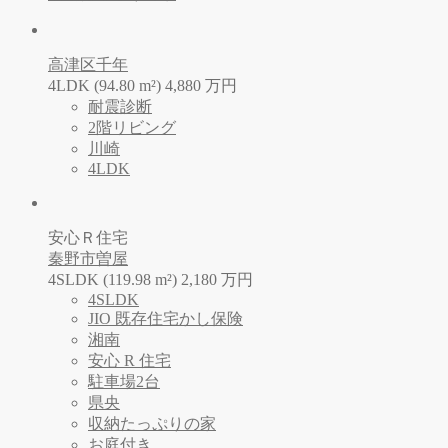
高津区千年
4LDK (94.80 m²)
4,880
万
円
耐震診断
2階リビング
川崎
4LDK
安心Ｒ住宅
秦野市曽屋
4SLDK (119.98 m²)
2,180
万
円
4SLDK
JIO 既存住宅かし保険
湘南
安心 R 住宅
駐車場2台
県央
収納たっぷりの家
お庭付き