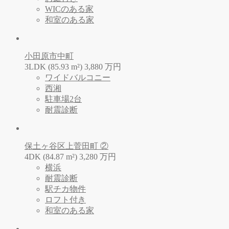
WICのある家
和室のある家
小田原市中町
3LDK (85.93 m²)
3,880
万
円
ワイドバルコニー
西湘
駐車場2台
耐震診断
保土ヶ谷区上菅田町 ②
4DK (84.87 m²)
3,280
万
円
横浜
耐震診断
駅チカ物件
ロフト付き
和室のある家