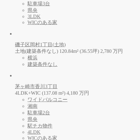
駐車場3台
県央
3LDK
WICのある家
磯子区岡村1丁目(土地)
土地(建築条件なし) 120.84m² (36.55坪)
2,780
万
円
横浜
建築条件なし
茅ヶ崎市香川3丁目
4LDK+WIC (137.08 m²)
4,180
万
円
ワイドバルコニー
湘南
駐車場2台
県央
駅チカ物件
4LDK
WICのある家