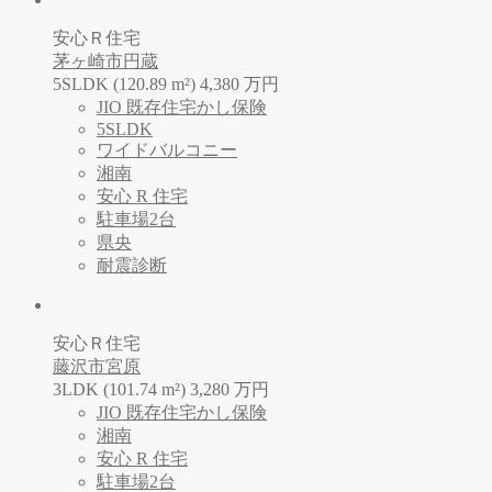
安心Ｒ住宅
茅ヶ崎市円蔵
5SLDK (120.89 m²)
4,380
万
円
JIO 既存住宅かし保険
5SLDK
ワイドバルコニー
湘南
安心 R 住宅
駐車場2台
県央
耐震診断
安心Ｒ住宅
藤沢市宮原
3LDK (101.74 m²)
3,280
万
円
JIO 既存住宅かし保険
湘南
安心 R 住宅
駐車場2台