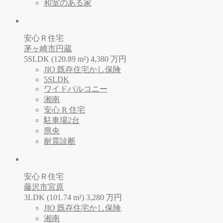
和室のある家
安心Ｒ住宅
茅ヶ崎市円蔵
5SLDK (120.89 m²)
4,380
万
円
JIO 既存住宅かし保険
5SLDK
ワイドバルコニー
湘南
安心 R 住宅
駐車場2台
県央
耐震診断
安心Ｒ住宅
藤沢市宮原
3LDK (101.74 m²)
3,280
万
円
JIO 既存住宅かし保険
湘南