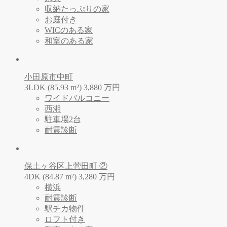
収納たっぷりの家
お庭付き
WICのある家
和室のある家
小田原市中町
3LDK (85.93 m²)
3,880
万
円
ワイドバルコニー
西湘
駐車場2台
耐震診断
保土ヶ谷区上菅田町 ②
4DK (84.87 m²)
3,280
万
円
横浜
耐震診断
駅チカ物件
ロフト付き