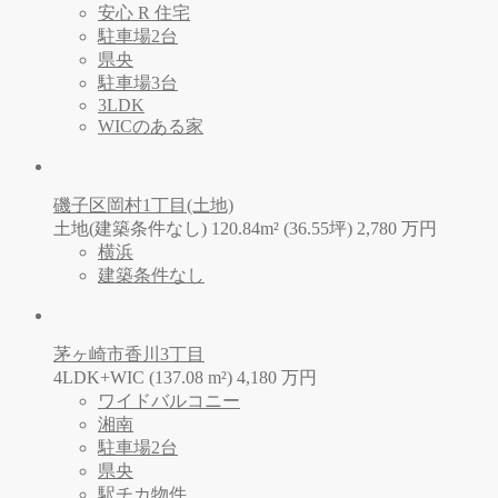
安心 R 住宅
駐車場2台
県央
駐車場3台
3LDK
WICのある家
磯子区岡村1丁目(土地)
土地(建築条件なし) 120.84m² (36.55坪)
2,780
万
円
横浜
建築条件なし
茅ヶ崎市香川3丁目
4LDK+WIC (137.08 m²)
4,180
万
円
ワイドバルコニー
湘南
駐車場2台
県央
駅チカ物件