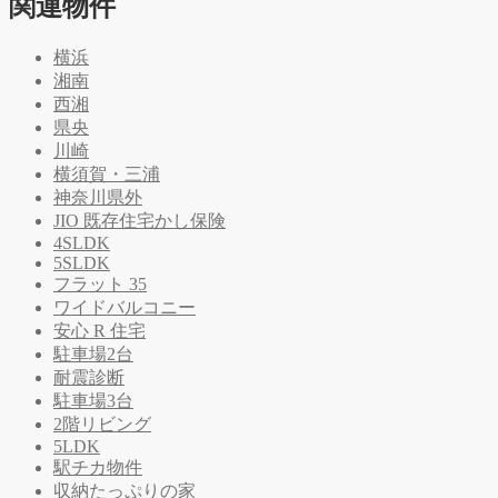
関連物件
横浜
湘南
西湘
県央
川崎
横須賀・三浦
神奈川県外
JIO 既存住宅かし保険
4SLDK
5SLDK
フラット 35
ワイドバルコニー
安心 R 住宅
駐車場2台
耐震診断
駐車場3台
2階リビング
5LDK
駅チカ物件
収納たっぷりの家