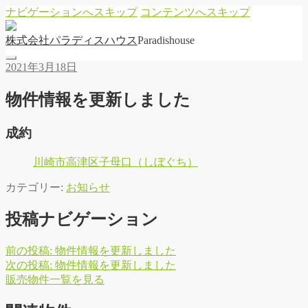
ナビゲーションへスキップ
コンテンツへスキップ
株
式
会
社
パ
ラ
デ
ィ
ス
ハ
ウ
ス
Paradishouse
2021年3月18日
物件情報を更新しました
成約
川崎市高津区子母口（しぼぐち）
カテゴリー:
お知らせ
投稿ナビゲーション
前の投稿:
物件情報を更新しました
次の投稿:
物件情報を更新しました
販
売
物
件
一
覧
を
見
る