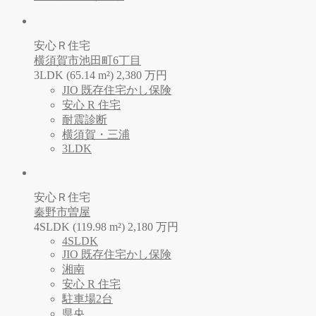
安心Ｒ住宅
横須賀市池田町6丁目
3LDK (65.14 m²)
2,380
万
円
JIO 既存住宅かし保険
安心 R 住宅
耐震診断
横須賀・三浦
3LDK
安心Ｒ住宅
秦野市曽屋
4SLDK (119.98 m²)
2,180
万
円
4SLDK
JIO 既存住宅かし保険
湘南
安心 R 住宅
駐車場2台
県央