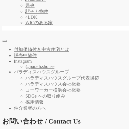
県央
駅チカ物件
4LDK
WICのある家
付加価値付き中古住宅とは
販売中物件
Instagram
@paradi.shouse
パラディスハウスグループ
パラディスハウスグループ代表挨拶
パラディスハウス会社概要
コーワーカー横浜会社概要
SDGs への取り組み
採用情報
仲介業者の方へ
お問い合わせ / Contact Us