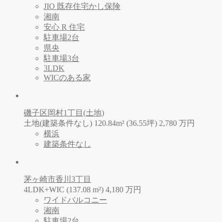
JIO 既存住宅かし保険
湘南
安心 R 住宅
駐車場2台
県央
駐車場3台
3LDK
WICのある家
磯子区岡村1丁目(土地)
土地(建築条件なし) 120.84m² (36.55坪)
2,780
万
円
横浜
建築条件なし
茅ヶ崎市香川3丁目
4LDK+WIC (137.08 m²)
4,180
万
円
ワイドバルコニー
湘南
駐車場2台