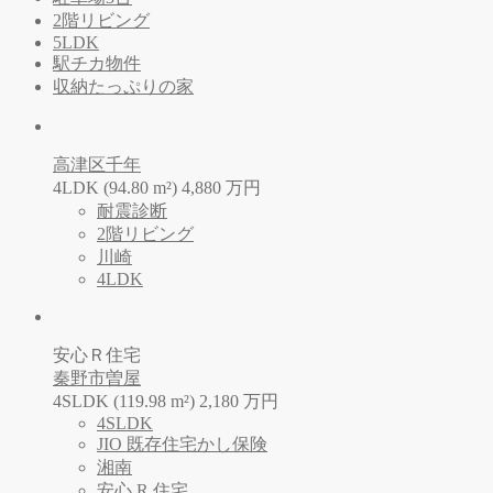
2階リビング
5LDK
駅チカ物件
収納たっぷりの家
高津区千年
4LDK (94.80 m²)
4,880
万
円
耐震診断
2階リビング
川崎
4LDK
安心Ｒ住宅
秦野市曽屋
4SLDK (119.98 m²)
2,180
万
円
4SLDK
JIO 既存住宅かし保険
湘南
安心 R 住宅