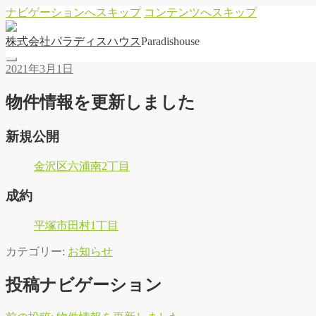
ナビゲーションへスキップ
コンテンツへスキップ
株
式
会
社
パ
ラ
デ
ィ
ス
ハ
ウ
ス
Paradishouse
2021年3月1日
物件情報を更新しました
新規公開
金沢区六浦南2丁目
成約
平塚市田村1丁目
カテゴリー:
お知らせ
投稿ナビゲーション