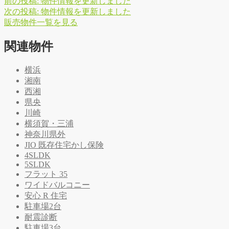
前の投稿:
物件情報を更新しました
次の投稿:
物件情報を更新しました
販
売
物
件
一
覧
を
見
る
関連物件
横浜
湘南
西湘
県央
川崎
横須賀・三浦
神奈川県外
JIO 既存住宅かし保険
4SLDK
5SLDK
フラット 35
ワイドバルコニー
安心 R 住宅
駐車場2台
耐震診断
駐車場3台