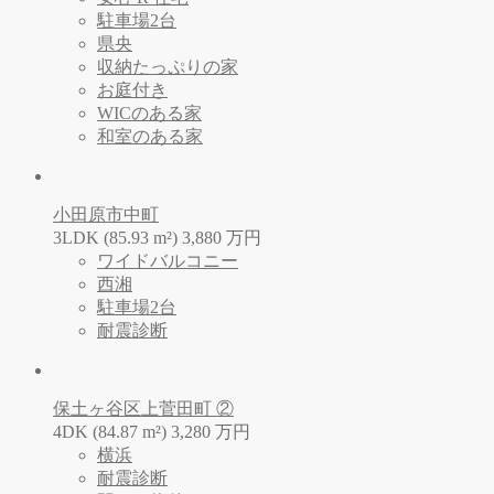
駐車場2台
県央
収納たっぷりの家
お庭付き
WICのある家
和室のある家
小田原市中町
3LDK (85.93 m²)
3,880
万
円
ワイドバルコニー
西湘
駐車場2台
耐震診断
保土ヶ谷区上菅田町 ②
4DK (84.87 m²)
3,280
万
円
横浜
耐震診断