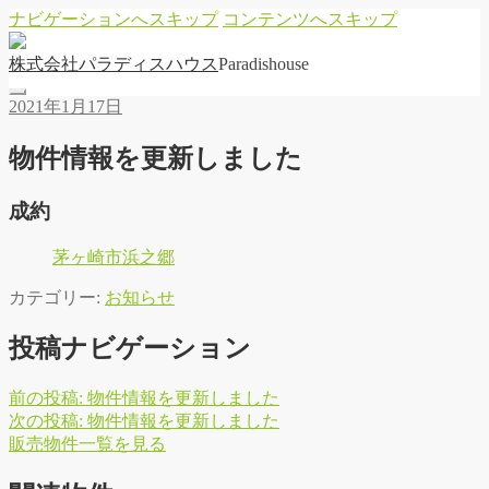
ナビゲーションへスキップ
コンテンツへスキップ
株
式
会
社
パ
ラ
デ
ィ
ス
ハ
ウ
ス
Paradishouse
2021年1月17日
物件情報を更新しました
成約
茅ヶ崎市浜之郷
カテゴリー:
お知らせ
投稿ナビゲーション
前の投稿:
物件情報を更新しました
次の投稿:
物件情報を更新しました
販
売
物
件
一
覧
を
見
る