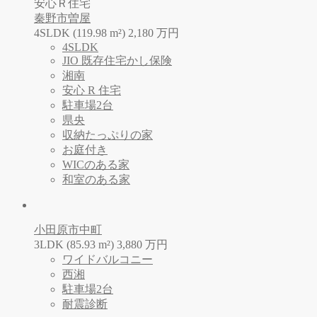
安心Ｒ住宅
秦野市曽屋
4SLDK (119.98 m²)
2,180
万
円
4SLDK
JIO 既存住宅かし保険
湘南
安心 R 住宅
駐車場2台
県央
収納たっぷりの家
お庭付き
WICのある家
和室のある家
小田原市中町
3LDK (85.93 m²)
3,880
万
円
ワイドバルコニー
西湘
駐車場2台
耐震診断