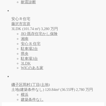
耐震診断
安心Ｒ住宅
藤沢市宮原
3LDK (101.74 m²)
3,280
万
円
JIO 既存住宅かし保険
湘南
安心 R 住宅
駐車場2台
県央
駐車場3台
3LDK
WICのある家
磯子区岡村1丁目(土地)
土地(建築条件なし) 120.84m² (36.55坪)
2,780
万
円
横浜
建築条件なし