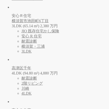
安心Ｒ住宅
横須賀市池田町6丁目
3LDK (65.14 m²)
2,380
万
円
JIO 既存住宅かし保険
安心 R 住宅
耐震診断
横須賀・三浦
3LDK
高津区千年
4LDK (94.80 m²)
4,880
万
円
耐震診断
2階リビング
川崎
4LDK