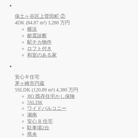
保土ヶ谷区上菅田町 ②
4DK (84.87 m²)
3,280
万
円
横浜
耐震診断
駅チカ物件
ロフト付き
和室のある家
安心Ｒ住宅
茅ヶ崎市円蔵
5SLDK (120.89 m²)
4,380
万
円
JIO 既存住宅かし保険
5SLDK
ワイドバルコニー
湘南
安心 R 住宅
駐車場2台
県央