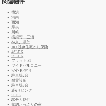
関連物件
横浜
湘南
西湘
県央
川崎
横須賀・三浦
神奈川県外
JIO 既存住宅かし保険
4SLDK
5SLDK
フラット 35
ワイドバルコニー
安心 R 住宅
駐車場2台
耐震診断
駐車場3台
2階リビング
5LDK
駅チカ物件
収納たっぷりの家