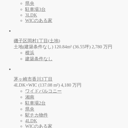
県央
駐車場3台
3LDK
WICのある家
磯子区岡村1丁目(土地)
土地(建築条件なし) 120.84m² (36.55坪)
2,780
万
円
横浜
建築条件なし
茅ヶ崎市香川3丁目
4LDK+WIC (137.08 m²)
4,180
万
円
ワイドバルコニー
湘南
駐車場2台
県央
駅チカ物件
4LDK
WICのある家