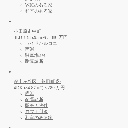
WICのある家
和室のある家
小田原市中町
3LDK (85.93 m²)
3,880
万
円
ワイドバルコニー
西湘
駐車場2台
耐震診断
保土ヶ谷区上菅田町 ②
4DK (84.87 m²)
3,280
万
円
横浜
耐震診断
駅チカ物件
ロフト付き
和室のある家