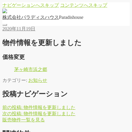
ナビゲーションへスキップ
コンテンツへスキップ
株
式
会
社
パ
ラ
デ
ィ
ス
ハ
ウ
ス
Paradishouse
2020年11月19日
物件情報を更新しました
価格変更
茅ヶ崎市浜之郷
カテゴリー:
お知らせ
投稿ナビゲーション
前の投稿:
物件情報を更新しました
次の投稿:
物件情報を更新しました
販
売
物
件
一
覧
を
見
る