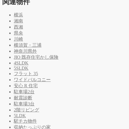
関連物件
横浜
湘南
西湘
県央
川崎
横須賀・三浦
神奈川県外
JIO 既存住宅かし保険
4SLDK
5SLDK
フラット 35
ワイドバルコニー
安心 R 住宅
駐車場2台
耐震診断
駐車場3台
2階リビング
5LDK
駅チカ物件
収納たっぷりの家