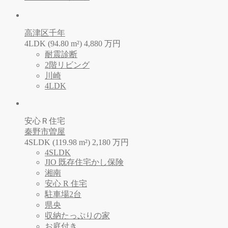
高津区千年
4LDK (94.80 m²)
4,880
万
円
耐震診断
2階リビング
川崎
4LDK
安心Ｒ住宅
秦野市曽屋
4SLDK (119.98 m²)
2,180
万
円
4SLDK
JIO 既存住宅かし保険
湘南
安心 R 住宅
駐車場2台
県央
収納たっぷりの家
お庭付き