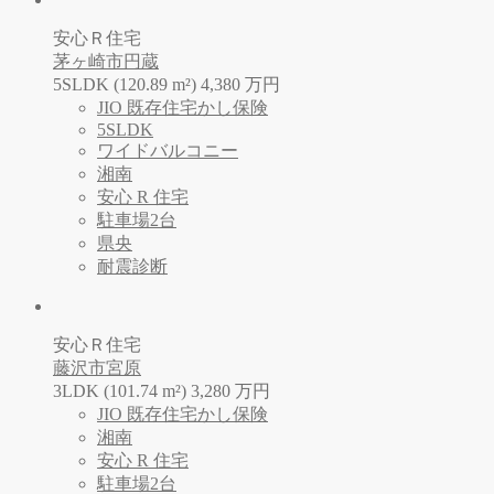
安心Ｒ住宅
茅ヶ崎市円蔵
5SLDK (120.89 m²)
4,380
万
円
JIO 既存住宅かし保険
5SLDK
ワイドバルコニー
湘南
安心 R 住宅
駐車場2台
県央
耐震診断
安心Ｒ住宅
藤沢市宮原
3LDK (101.74 m²)
3,280
万
円
JIO 既存住宅かし保険
湘南
安心 R 住宅
駐車場2台