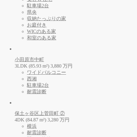
駐車場2台
県央
収納たっぷりの家
お庭付き
WICのある家
和室のある家
小田原市中町
3LDK (85.93 m²)
3,880
万
円
ワイドバルコニー
西湘
駐車場2台
耐震診断
保土ヶ谷区上菅田町 ②
4DK (84.87 m²)
3,280
万
円
横浜
耐震診断