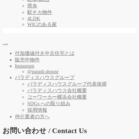
県央
駅チカ物件
4LDK
WICのある家
付加価値付き中古住宅とは
販売中物件
Instagram
@paradi.shouse
パラディスハウスグループ
パラディスハウスグループ代表挨拶
パラディスハウス会社概要
コーワーカー横浜会社概要
SDGs への取り組み
採用情報
仲介業者の方へ
お問い合わせ / Contact Us