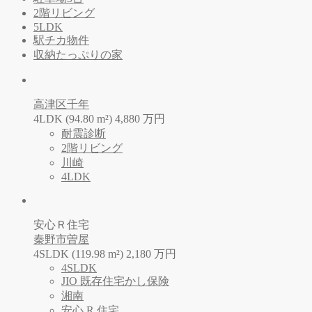
2階リビング
5LDK
駅チカ物件
収納たっぷりの家
高津区千年
4LDK (94.80 m²)
4,880
万
円
耐震診断
2階リビング
川崎
4LDK
安心Ｒ住宅
秦野市曽屋
4SLDK (119.98 m²)
2,180
万
円
4SLDK
JIO 既存住宅かし保険
湘南
安心 R 住宅