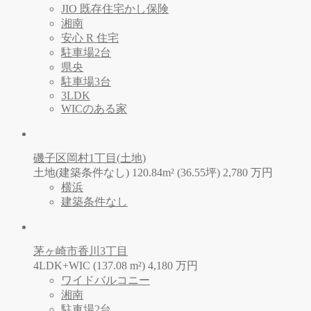
JIO 既存住宅かし保険
湘南
安心 R 住宅
駐車場2台
県央
駐車場3台
3LDK
WICのある家
磯子区岡村1丁目(土地)
土地(建築条件なし) 120.84m² (36.55坪)
2,780
万
円
横浜
建築条件なし
茅ヶ崎市香川3丁目
4LDK+WIC (137.08 m²)
4,180
万
円
ワイドバルコニー
湘南
駐車場2台