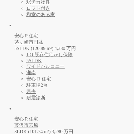
駅チカ物件
ロフト付き
和室のある家
安心Ｒ住宅
茅ヶ崎市円蔵
5SLDK (120.89 m²)
4,380
万
円
JIO 既存住宅かし保険
5SLDK
ワイドバルコニー
湘南
安心 R 住宅
駐車場2台
県央
耐震診断
安心Ｒ住宅
藤沢市宮原
3LDK (101.74 m²)
3,280
万
円