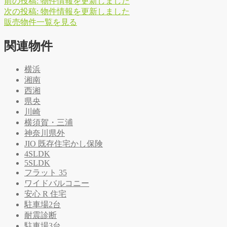
前の投稿:
物件情報を更新しました
次の投稿:
物件情報を更新しました
販
売
物
件
一
覧
を
見
る
関連物件
横浜
湘南
西湘
県央
川崎
横須賀・三浦
神奈川県外
JIO 既存住宅かし保険
4SLDK
5SLDK
フラット 35
ワイドバルコニー
安心 R 住宅
駐車場2台
耐震診断
駐車場3台