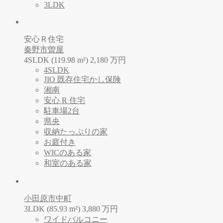
3LDK
安心Ｒ住宅
秦野市曽屋
4SLDK (119.98 m²)
2,180
万
円
4SLDK
JIO 既存住宅かし保険
湘南
安心 R 住宅
駐車場2台
県央
収納たっぷりの家
お庭付き
WICのある家
和室のある家
小田原市中町
3LDK (85.93 m²)
3,880
万
円
ワイドバルコニー