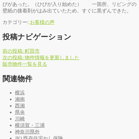
びがあった。（ひびが入り始めた） 一箇所、リビングの
壁紙の接着剤がはみ出ていたため、すぐに黒ずんできた。
カテゴリー:
お客様の声
投稿ナビゲーション
前の投稿:
町田市
次の投稿:
物件情報を更新しました
販
売
物
件
一
覧
を
見
る
関連物件
横浜
湘南
西湘
県央
川崎
横須賀・三浦
神奈川県外
JIO 既存住宅かし保険