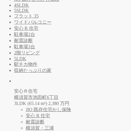
4SLDK
5SLDK
フラット 35
ワイドバルコニー
安心 R 住宅
駐車場2台
耐震診断
駐車場3台
2階リビング
5LDK
駅チカ物件
収納たっぷりの家
安心Ｒ住宅
横須賀市池田町6丁目
3LDK (65.14 m²)
2,380
万
円
JIO 既存住宅かし保険
安心 R 住宅
耐震診断
横須賀・三浦