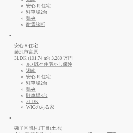
安心 R 住宅
駐車場2台
県央
耐震診断
安心Ｒ住宅
藤沢市宮原
3LDK (101.74 m²)
3,280
万
円
JIO 既存住宅かし保険
湘南
安心 R 住宅
駐車場2台
県央
駐車場3台
3LDK
WICのある家
磯子区岡村1丁目(土地)