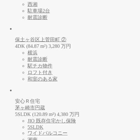
西湘
駐車場2台
耐震診断
保土ヶ谷区上菅田町 ②
4DK (84.87 m²)
3,280
万
円
横浜
耐震診断
駅チカ物件
ロフト付き
和室のある家
安心Ｒ住宅
茅ヶ崎市円蔵
5SLDK (120.89 m²)
4,380
万
円
JIO 既存住宅かし保険
5SLDK
ワイドバルコニー
湘南