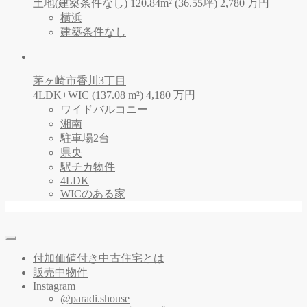
土地(建築条件なし) 120.84m² (36.55坪)
2,780
万
円
横浜
建築条件なし
茅ヶ崎市香川3丁目
4LDK+WIC (137.08 m²)
4,180
万
円
ワイドバルコニー
湘南
駐車場2台
県央
駅チカ物件
4LDK
WICのある家
付加価値付き中古住宅とは
販売中物件
Instagram
@paradi.shouse