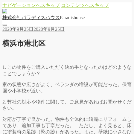
ナビゲーションへスキップ
コンテンツへスキップ
株
式
会
社
パ
ラ
デ
ィ
ス
ハ
ウ
ス
Paradishouse
2020年9月25日
2020年9月25日
横浜市港北区
1. この物件をご購入いただく決め手となったのはどのような
ことでしょうか？
家の状態や広さがよく、ベランダの増設が可能だった。保育
園や小学校が近い。
2. 弊社の対応や物件に関して、ご意見があればお聞かせくだ
さい。
対応が丁寧で良かった。物件も全体的に綺麗にリフォームし
てあり、追加工事も丁寧だった。 ただし、よく見ると、床
に塗装時の足跡（靴の跡）があった。また、壁紙に小さなひ