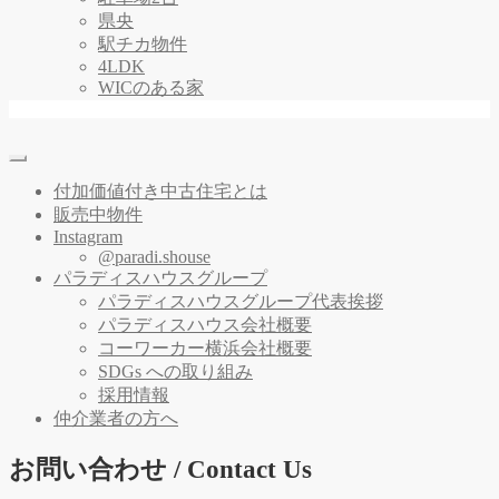
県央
駅チカ物件
4LDK
WICのある家
付加価値付き中古住宅とは
販売中物件
Instagram
@paradi.shouse
パラディスハウスグループ
パラディスハウスグループ代表挨拶
パラディスハウス会社概要
コーワーカー横浜会社概要
SDGs への取り組み
採用情報
仲介業者の方へ
お問い合わせ / Contact Us