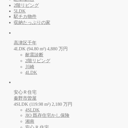
2階リビング
5LDK
駅チカ物件
収納たっぷりの家
高津区千年
4LDK (94.80 m²)
4,880
万
円
耐震診断
2階リビング
川崎
4LDK
安心Ｒ住宅
秦野市曽屋
4SLDK (119.98 m²)
2,180
万
円
4SLDK
JIO 既存住宅かし保険
湘南
安心 R 住宅