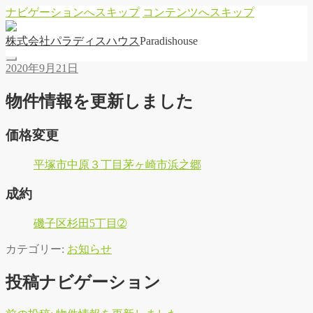
ナビゲーションへスキップ
コンテンツへスキップ
株
式
会
社
パ
ラ
デ
ィ
ス
ハ
ウ
ス
Paradishouse
2020年9月21日
物件情報を更新しました
価格変更
平塚市中原３丁目
茅ヶ崎市浜之郷
成約
磯子区杉田5丁目➁
カテゴリー:
お知らせ
投稿ナビゲーション