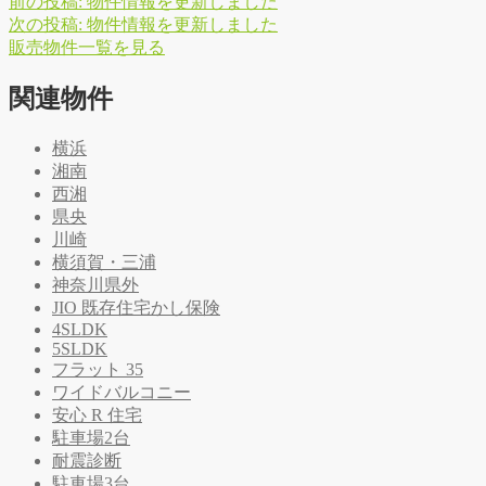
前の投稿:
物件情報を更新しました
次の投稿:
物件情報を更新しました
販
売
物
件
一
覧
を
見
る
関連物件
横浜
湘南
西湘
県央
川崎
横須賀・三浦
神奈川県外
JIO 既存住宅かし保険
4SLDK
5SLDK
フラット 35
ワイドバルコニー
安心 R 住宅
駐車場2台
耐震診断
駐車場3台