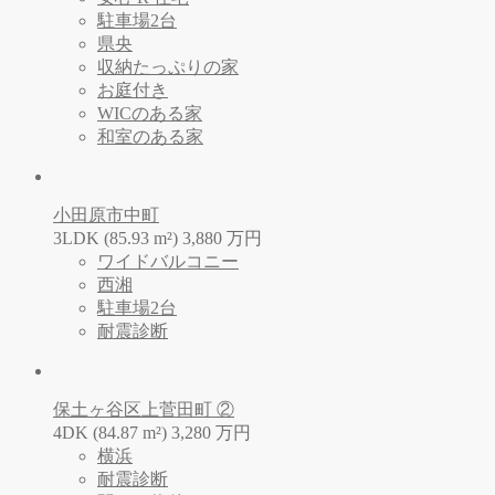
駐車場2台
県央
収納たっぷりの家
お庭付き
WICのある家
和室のある家
小田原市中町
3LDK (85.93 m²)
3,880
万
円
ワイドバルコニー
西湘
駐車場2台
耐震診断
保土ヶ谷区上菅田町 ②
4DK (84.87 m²)
3,280
万
円
横浜
耐震診断