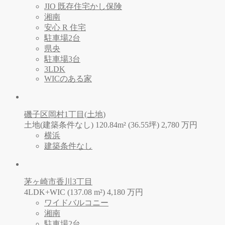
JIO 既存住宅かし保険
湘南
安心 R 住宅
駐車場2台
県央
駐車場3台
3LDK
WICのある家
磯子区岡村1丁目(土地)
土地(建築条件なし) 120.84m² (36.55坪)
2,780
万
円
横浜
建築条件なし
茅ヶ崎市香川3丁目
4LDK+WIC (137.08 m²)
4,180
万
円
ワイドバルコニー
湘南
駐車場2台