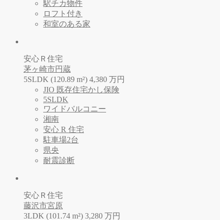
駅チカ物件
ロフト付き
和室のある家
安心Ｒ住宅
茅ヶ崎市円蔵
5SLDK (120.89 m²)
4,380
万
円
JIO 既存住宅かし保険
5SLDK
ワイドバルコニー
湘南
安心 R 住宅
駐車場2台
県央
耐震診断
安心Ｒ住宅
藤沢市宮原
3LDK (101.74 m²)
3,280
万
円