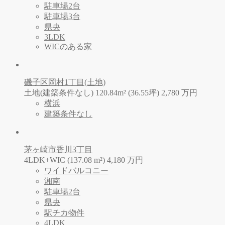
駐車場2台
駐車場3台
県央
3LDK
WICのある家
磯子区岡村1丁目(土地)
土地(建築条件なし) 120.84m² (36.55坪)
2,780
万
円
横浜
建築条件なし
茅ヶ崎市香川3丁目
4LDK+WIC (137.08 m²)
4,180
万
円
ワイドバルコニー
湘南
駐車場2台
県央
駅チカ物件
4LDK