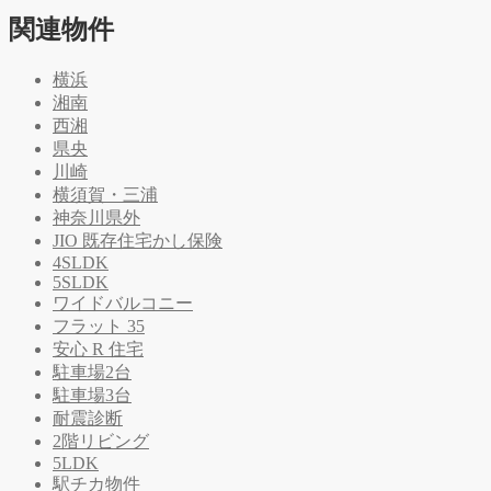
関連物件
横浜
湘南
西湘
県央
川崎
横須賀・三浦
神奈川県外
JIO 既存住宅かし保険
4SLDK
5SLDK
ワイドバルコニー
フラット 35
安心 R 住宅
駐車場2台
駐車場3台
耐震診断
2階リビング
5LDK
駅チカ物件