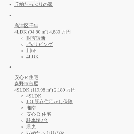
収納たっぷりの家
高津区千年
4LDK (94.80 m²)
4,880
万
円
耐震診断
2階リビング
川崎
4LDK
安心Ｒ住宅
秦野市曽屋
4SLDK (119.98 m²)
2,180
万
円
4SLDK
JIO 既存住宅かし保険
湘南
安心 R 住宅
駐車場2台
県央
収納たっぷりの家