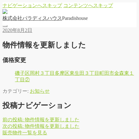
ナビゲーションへスキップ
コンテンツへスキップ
株
式
会
社
パ
ラ
デ
ィ
ス
ハ
ウ
ス
Paradishouse
2020年8月2日
物件情報を更新しました
価格変更
磯子区岡村３丁目
多摩区東生田３丁目
町田市金森東１
丁目②
カテゴリー:
お知らせ
投稿ナビゲーション
前の投稿:
物件情報を更新しました
次の投稿:
物件情報を更新しました
販
売
物
件
一
覧
を
見
る