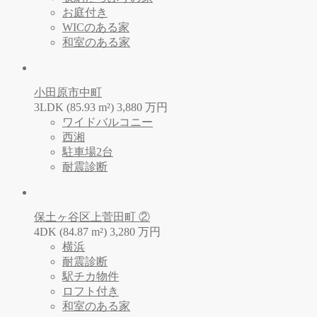
お庭付き
WICのある家
和室のある家
小田原市中町
3LDK (85.93 m²)
3,880
万
円
ワイドバルコニー
西湘
駐車場2台
耐震診断
保土ヶ谷区上菅田町 ②
4DK (84.87 m²)
3,280
万
円
横浜
耐震診断
駅チカ物件
ロフト付き
和室のある家