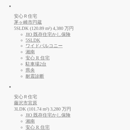
安心Ｒ住宅
茅ヶ崎市円蔵
5SLDK (120.89 m²)
4,380
万
円
JIO 既存住宅かし保険
5SLDK
ワイドバルコニー
湘南
安心 R 住宅
駐車場2台
県央
耐震診断
安心Ｒ住宅
藤沢市宮原
3LDK (101.74 m²)
3,280
万
円
JIO 既存住宅かし保険
湘南
安心 R 住宅