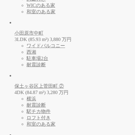
WICのある家
和室のある家
小田原市中町
3LDK (85.93 m²)
3,880
万
円
ワイドバルコニー
西湘
駐車場2台
耐震診断
保土ヶ谷区上菅田町 ②
4DK (84.87 m²)
3,280
万
円
横浜
耐震診断
駅チカ物件
ロフト付き
和室のある家