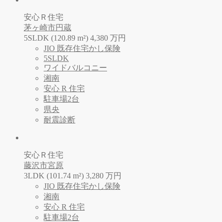
安心Ｒ住宅
茅ヶ崎市円蔵
5SLDK (120.89 m²)
4,380
万
円
JIO 既存住宅かし保険
5SLDK
ワイドバルコニー
湘南
安心 R 住宅
駐車場2台
県央
耐震診断
安心Ｒ住宅
藤沢市宮原
3LDK (101.74 m²)
3,280
万
円
JIO 既存住宅かし保険
湘南
安心 R 住宅
駐車場2台