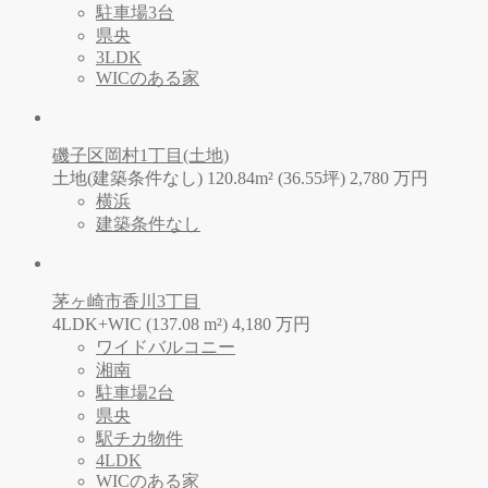
駐車場3台
県央
3LDK
WICのある家
磯子区岡村1丁目(土地)
土地(建築条件なし) 120.84m² (36.55坪)
2,780
万
円
横浜
建築条件なし
茅ヶ崎市香川3丁目
4LDK+WIC (137.08 m²)
4,180
万
円
ワイドバルコニー
湘南
駐車場2台
県央
駅チカ物件
4LDK
WICのある家