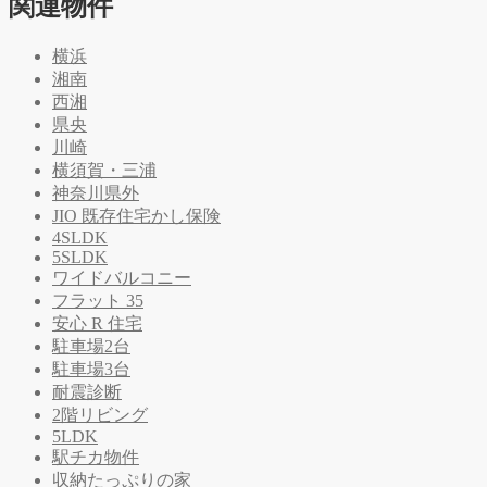
関連物件
横浜
湘南
西湘
県央
川崎
横須賀・三浦
神奈川県外
JIO 既存住宅かし保険
4SLDK
5SLDK
ワイドバルコニー
フラット 35
安心 R 住宅
駐車場2台
駐車場3台
耐震診断
2階リビング
5LDK
駅チカ物件
収納たっぷりの家