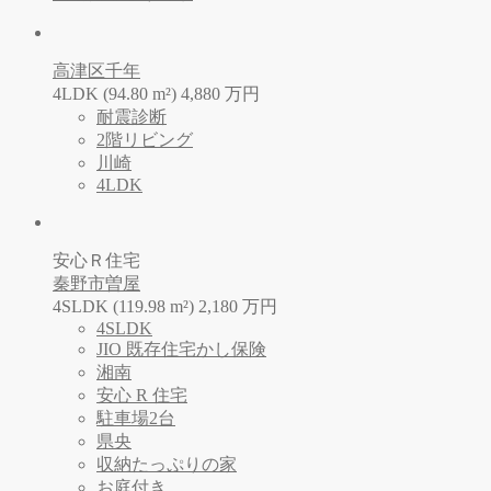
高津区千年
4LDK (94.80 m²)
4,880
万
円
耐震診断
2階リビング
川崎
4LDK
安心Ｒ住宅
秦野市曽屋
4SLDK (119.98 m²)
2,180
万
円
4SLDK
JIO 既存住宅かし保険
湘南
安心 R 住宅
駐車場2台
県央
収納たっぷりの家
お庭付き