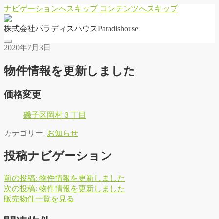
ナビゲーションへスキップ
コンテンツへスキップ
株
式
会
社
パ
ラ
デ
ィ
ス
ハ
ウ
ス
Paradishouse
2020年7月3日
物件情報を更新しました
価格変更
磯子区岡村３丁目
カテゴリー:
お知らせ
投稿ナビゲーション
前の投稿:
物件情報を更新しました
次の投稿:
物件情報を更新しました
販
売
物
件
一
覧
を
見
る