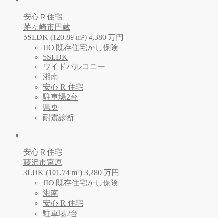
安心Ｒ住宅
茅ヶ崎市円蔵
5SLDK (120.89 m²)
4,380
万
円
JIO 既存住宅かし保険
5SLDK
ワイドバルコニー
湘南
安心 R 住宅
駐車場2台
県央
耐震診断
安心Ｒ住宅
藤沢市宮原
3LDK (101.74 m²)
3,280
万
円
JIO 既存住宅かし保険
湘南
安心 R 住宅
駐車場2台