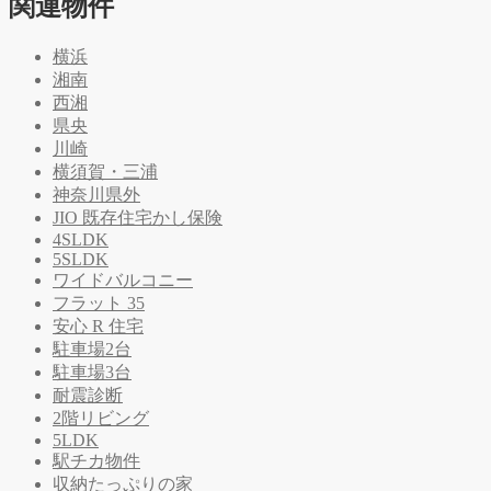
関連物件
横浜
湘南
西湘
県央
川崎
横須賀・三浦
神奈川県外
JIO 既存住宅かし保険
4SLDK
5SLDK
ワイドバルコニー
フラット 35
安心 R 住宅
駐車場2台
駐車場3台
耐震診断
2階リビング
5LDK
駅チカ物件
収納たっぷりの家