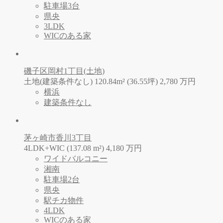
駐車場3台
県央
3LDK
WICのある家
磯子区岡村1丁目(土地)
土地(建築条件なし) 120.84m² (36.55坪)
2,780
万
円
横浜
建築条件なし
茅ヶ崎市香川3丁目
4LDK+WIC (137.08 m²)
4,180
万
円
ワイドバルコニー
湘南
駐車場2台
県央
駅チカ物件
4LDK
WICのある家