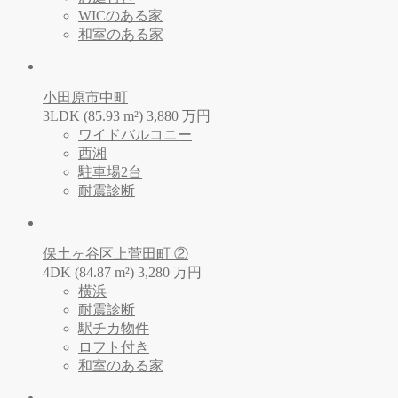
WICのある家
和室のある家
小田原市中町
3LDK (85.93 m²)
3,880
万
円
ワイドバルコニー
西湘
駐車場2台
耐震診断
保土ヶ谷区上菅田町 ②
4DK (84.87 m²)
3,280
万
円
横浜
耐震診断
駅チカ物件
ロフト付き
和室のある家