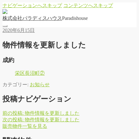
ナビゲーションへスキップ
コンテンツへスキップ
株
式
会
社
パ
ラ
デ
ィ
ス
ハ
ウ
ス
Paradishouse
2020年6月15日
物件情報を更新しました
成約
栄区長沼町②
カテゴリー:
お知らせ
投稿ナビゲーション
前の投稿:
物件情報を更新しました
次の投稿:
物件情報を更新しました
販
売
物
件
一
覧
を
見
る