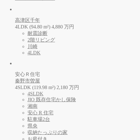
高津区千年
4LDK (94.80 m²)
4,880
万
円
耐震診断
2階リビング
川崎
4LDK
安心Ｒ住宅
秦野市曽屋
4SLDK (119.98 m²)
2,180
万
円
4SLDK
JIO 既存住宅かし保険
湘南
安心 R 住宅
駐車場2台
県央
収納たっぷりの家
お庭付き