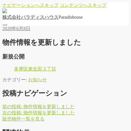
ナビゲーションへスキップ
コンテンツへスキップ
株
式
会
社
パ
ラ
デ
ィ
ス
ハ
ウ
ス
Paradishouse
2020年6月8日
物件情報を更新しました
新規公開
多摩区東生田３丁目
カテゴリー:
お知らせ
投稿ナビゲーション
前の投稿:
物件情報を更新しました
次の投稿:
物件情報を更新しました
販
売
物
件
一
覧
を
見
る