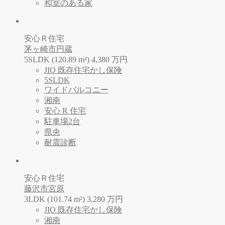
和室のある家
安心Ｒ住宅
茅ヶ崎市円蔵
5SLDK (120.89 m²)
4,380
万
円
JIO 既存住宅かし保険
5SLDK
ワイドバルコニー
湘南
安心 R 住宅
駐車場2台
県央
耐震診断
安心Ｒ住宅
藤沢市宮原
3LDK (101.74 m²)
3,280
万
円
JIO 既存住宅かし保険
湘南