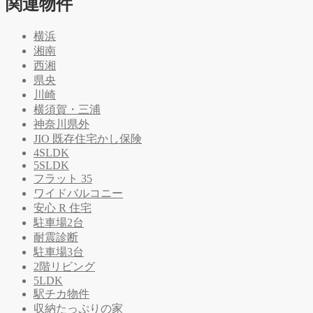
関連物件
横浜
湘南
西湘
県央
川崎
横須賀・三浦
神奈川県外
JIO 既存住宅かし保険
4SLDK
5SLDK
フラット 35
ワイドバルコニー
安心 R 住宅
駐車場2台
耐震診断
駐車場3台
2階リビング
5LDK
駅チカ物件
収納たっぷりの家