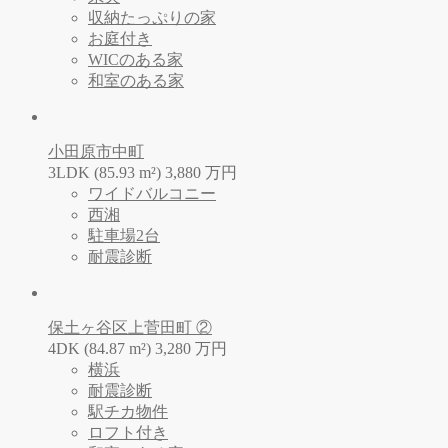
収納たっぷりの家
お庭付き
WICのある家
和室のある家
小田原市中町
3LDK (85.93 m²)
3,880
万
円
ワイドバルコニー
西湘
駐車場2台
耐震診断
保土ヶ谷区上菅田町 ②
4DK (84.87 m²)
3,280
万
円
横浜
耐震診断
駅チカ物件
ロフト付き