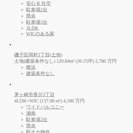
安心 R 住宅
駐車場2台
県央
駐車場3台
3LDK
WICのある家
磯子区岡村1丁目(土地)
土地(建築条件なし) 120.84m² (36.55坪)
2,780
万
円
横浜
建築条件なし
茅ヶ崎市香川3丁目
4LDK+WIC (137.08 m²)
4,180
万
円
ワイドバルコニー
湘南
駐車場2台
県央
駅チカ物件