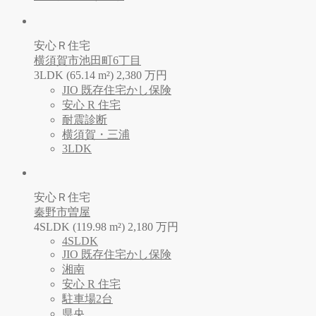
安心Ｒ住宅
横須賀市池田町6丁目
3LDK (65.14 m²)
2,380
万
円
JIO 既存住宅かし保険
安心 R 住宅
耐震診断
横須賀・三浦
3LDK
安心Ｒ住宅
秦野市曽屋
4SLDK (119.98 m²)
2,180
万
円
4SLDK
JIO 既存住宅かし保険
湘南
安心 R 住宅
駐車場2台
県央