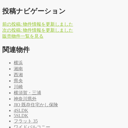
投稿ナビゲーション
前の投稿:
物件情報を更新しました
次の投稿:
物件情報を更新しました
販
売
物
件
一
覧
を
見
る
関連物件
横浜
湘南
西湘
県央
川崎
横須賀・三浦
神奈川県外
JIO 既存住宅かし保険
4SLDK
5SLDK
フラット 35
ワイドバルコニー