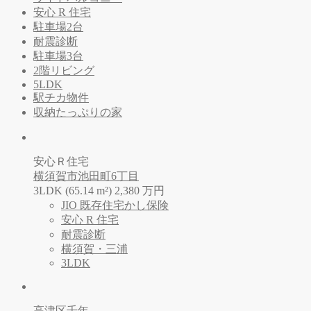
安心 R 住宅
駐車場2台
耐震診断
駐車場3台
2階リビング
5LDK
駅チカ物件
収納たっぷりの家
安心Ｒ住宅
横須賀市池田町6丁目
3LDK (65.14 m²)
2,380
万
円
JIO 既存住宅かし保険
安心 R 住宅
耐震診断
横須賀・三浦
3LDK
高津区千年