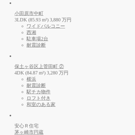
小田原市中町
3LDK (85.93 m²)
3,880
万
円
ワイドバルコニー
西湘
駐車場2台
耐震診断
保土ヶ谷区上菅田町 ②
4DK (84.87 m²)
3,280
万
円
横浜
耐震診断
駅チカ物件
ロフト付き
和室のある家
安心Ｒ住宅
茅ヶ崎市円蔵