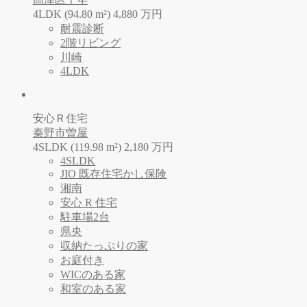
4LDK (94.80 m²)
4,880
万
円
耐震診断
2階リビング
川崎
4LDK
安心Ｒ住宅
秦野市曽屋
4SLDK (119.98 m²)
2,180
万
円
4SLDK
JIO 既存住宅かし保険
湘南
安心 R 住宅
駐車場2台
県央
収納たっぷりの家
お庭付き
WICのある家
和室のある家