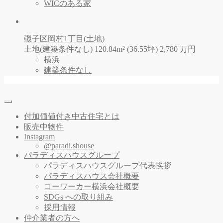
WICのある家
磯子区岡村1丁目(土地)
土地(建築条件なし) 120.84m² (36.55坪)
2,780
万
円
横浜
建築条件なし
付加価値付き中古住宅とは
販売中物件
Instagram
@paradi.shouse
パラディスハウスグループ
パラディスハウスグループ代表挨拶
パラディスハウス会社概要
コーワーカー横浜会社概要
SDGs への取り組み
採用情報
仲介業者の方へ