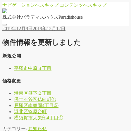
ナビゲーションへスキップ
コンテンツへスキップ
株
式
会
社
パ
ラ
デ
ィ
ス
ハ
ウ
ス
Paradishouse
2019年12月9日
2019年12月12日
物件情報を更新しました
新規公開
平塚市中原３丁目
価格変更
港南区笹下２丁目
保土ヶ谷区仏向町①
戸塚区南舞岡4丁目②
港北区篠原台町
横須賀市大矢部4丁目①
カテゴリー:
お知らせ