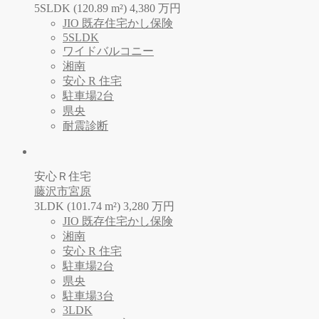
5SLDK (120.89 m²)
4,380
万
円
JIO 既存住宅かし保険
5SLDK
ワイドバルコニー
湘南
安心 R 住宅
駐車場2台
県央
耐震診断
安心Ｒ住宅
藤沢市宮原
3LDK (101.74 m²)
3,280
万
円
JIO 既存住宅かし保険
湘南
安心 R 住宅
駐車場2台
県央
駐車場3台
3LDK