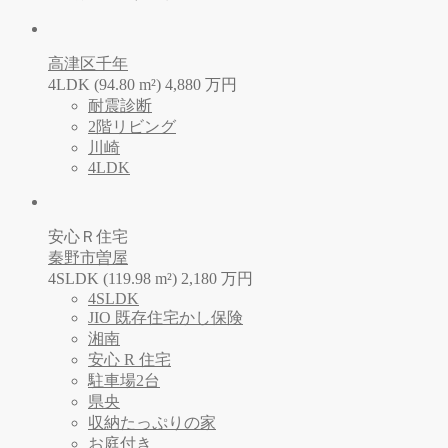
高津区千年
4LDK (94.80 m²)
4,880
万
円
耐震診断
2階リビング
川崎
4LDK
安心Ｒ住宅
秦野市曽屋
4SLDK (119.98 m²)
2,180
万
円
4SLDK
JIO 既存住宅かし保険
湘南
安心 R 住宅
駐車場2台
県央
収納たっぷりの家
お庭付き