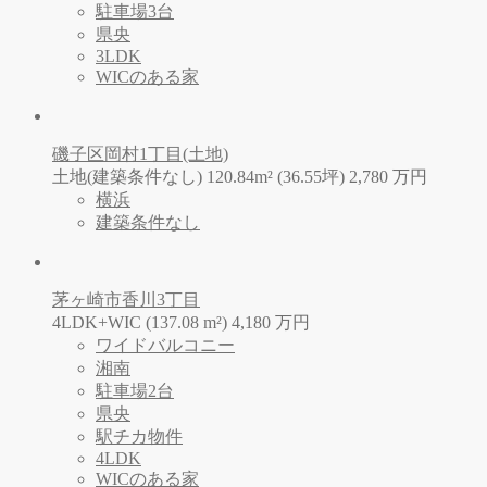
駐車場3台
県央
3LDK
WICのある家
磯子区岡村1丁目(土地)
土地(建築条件なし) 120.84m² (36.55坪)
2,780
万
円
横浜
建築条件なし
茅ヶ崎市香川3丁目
4LDK+WIC (137.08 m²)
4,180
万
円
ワイドバルコニー
湘南
駐車場2台
県央
駅チカ物件
4LDK
WICのある家