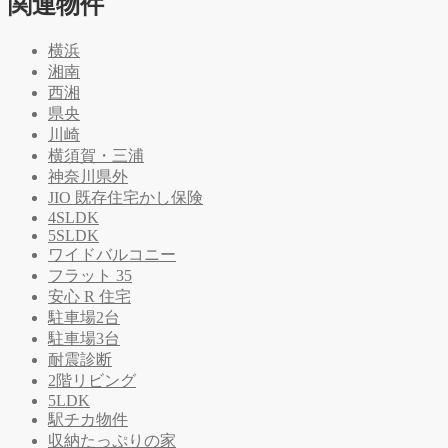
関連物件
横浜
湘南
西湘
県央
川崎
横須賀・三浦
神奈川県外
JIO 既存住宅かし保険
4SLDK
5SLDK
ワイドバルコニー
フラット 35
安心 R 住宅
駐車場2台
駐車場3台
耐震診断
2階リビング
5LDK
駅チカ物件
収納たっぷりの家