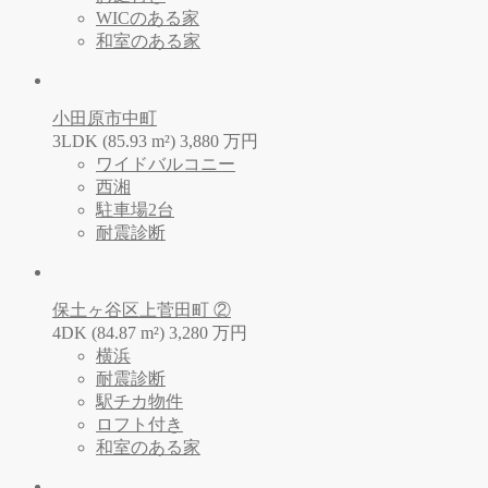
WICのある家
和室のある家
小田原市中町
3LDK (85.93 m²)
3,880
万
円
ワイドバルコニー
西湘
駐車場2台
耐震診断
保土ヶ谷区上菅田町 ②
4DK (84.87 m²)
3,280
万
円
横浜
耐震診断
駅チカ物件
ロフト付き
和室のある家