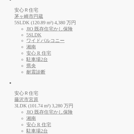
安心Ｒ住宅
茅ヶ崎市円蔵
5SLDK (120.89 m²)
4,380
万
円
JIO 既存住宅かし保険
5SLDK
ワイドバルコニー
湘南
安心 R 住宅
駐車場2台
県央
耐震診断
安心Ｒ住宅
藤沢市宮原
3LDK (101.74 m²)
3,280
万
円
JIO 既存住宅かし保険
湘南
安心 R 住宅
駐車場2台