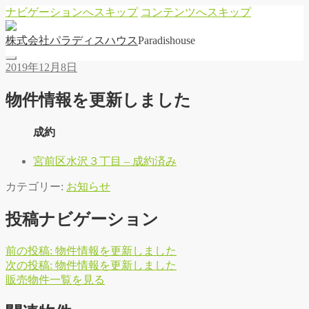
ナビゲーションへスキップ
コンテンツへスキップ
株
式
会
社
パ
ラ
デ
ィ
ス
ハ
ウ
ス
Paradishouse
2019年12月8日
物件情報を更新しました
成約
宮前区水沢３丁目 – 成約済み
カテゴリー:
お知らせ
投稿ナビゲーション
前の投稿:
物件情報を更新しました
次の投稿:
物件情報を更新しました
販
売
物
件
一
覧
を
見
る