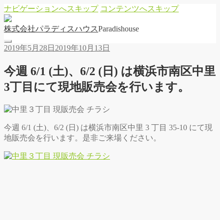
ナビゲーションへスキップ
コンテンツへスキップ
株
式
会
社
パ
ラ
デ
ィ
ス
ハ
ウ
ス
Paradishouse
2019年5月28日
2019年10月13日
今週 6/1 (土)、6/2 (日) は横浜市南区中里
3丁目にて現地販売会を行います。
今週 6/1 (土)、6/2 (日) は横浜市南区中里 3 丁目 35-10 にて現
地販売会を行います。是非ご来場ください。