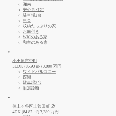
湘南
安心 R 住宅
駐車場2台
県央
収納たっぷりの家
お庭付き
WICのある家
和室のある家
小田原市中町
3LDK (85.93 m²)
3,880
万
円
ワイドバルコニー
西湘
駐車場2台
耐震診断
保土ヶ谷区上菅田町 ②
4DK (84.87 m²)
3,280
万
円