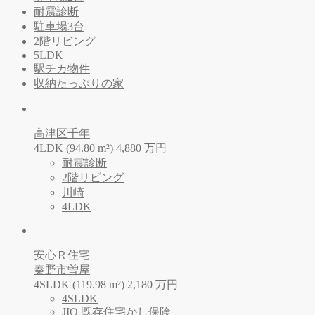
耐震診断
駐車場3台
2階リビング
5LDK
駅チカ物件
収納たっぷりの家
高津区千年
4LDK (94.80 m²)
4,880
万
円
耐震診断
2階リビング
川崎
4LDK
安心Ｒ住宅
秦野市曽屋
4SLDK (119.98 m²)
2,180
万
円
4SLDK
JIO 既存住宅かし保険