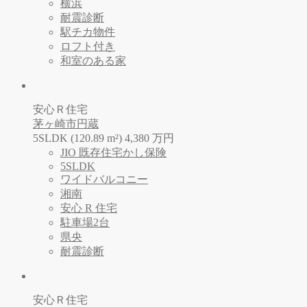
横浜
耐震診断
駅チカ物件
ロフト付き
和室のある家
安心Ｒ住宅
茅ヶ崎市円蔵
5SLDK (120.89 m²)
4,380
万
円
JIO 既存住宅かし保険
5SLDK
ワイドバルコニー
湘南
安心 R 住宅
駐車場2台
県央
耐震診断
安心Ｒ住宅