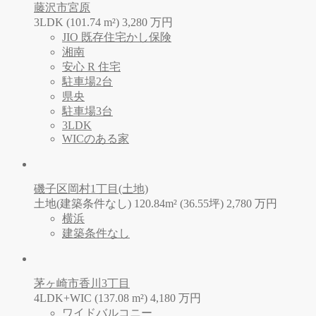
藤沢市宮原
3LDK (101.74 m²)
3,280
万
円
JIO 既存住宅かし保険
湘南
安心 R 住宅
駐車場2台
県央
駐車場3台
3LDK
WICのある家
磯子区岡村1丁目(土地)
土地(建築条件なし) 120.84m² (36.55坪)
2,780
万
円
横浜
建築条件なし
茅ヶ崎市香川3丁目
4LDK+WIC (137.08 m²)
4,180
万
円
ワイドバルコニー