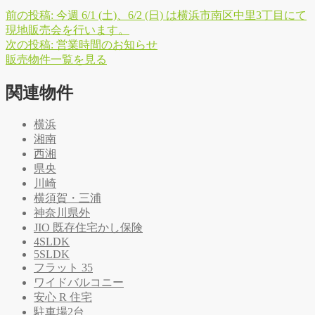
前の投稿:
今週 6/1 (土)、6/2 (日) は横浜市南区中里3丁目にて
現地販売会を行います。
次の投稿:
営業時間のお知らせ
販
売
物
件
一
覧
を
見
る
関連物件
横浜
湘南
西湘
県央
川崎
横須賀・三浦
神奈川県外
JIO 既存住宅かし保険
4SLDK
5SLDK
フラット 35
ワイドバルコニー
安心 R 住宅
駐車場2台