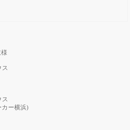
主様
ウス
ウス
カー横浜)