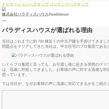
ナビゲーションへスキップ
コンテンツへスキップ
株
式
会
社
パ
ラ
デ
ィ
ス
ハ
ウ
ス
Paradishouse
パラディスハウスが選ばれる理由
当社はこれまでに約 700 棟近くの中古戸建を手掛けてき
問題点をクリアしてきた当社は、中古住宅のプロ集団である
いくらプロ集団と言っても、お引渡し後に起きる突然のゲリ
は、迅速に対処してきました。お客様の声に対する迅速な対
思っています。
では当社が、なぜお客様の声に迅速に対応できるかをご紹介