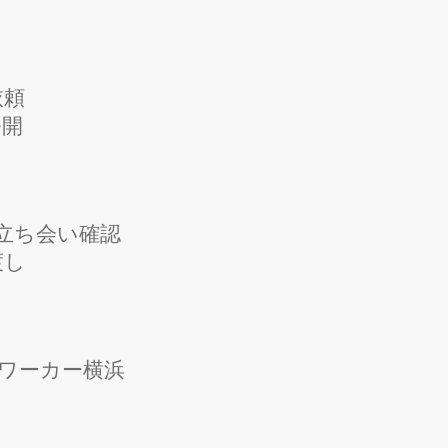
依頼
公開
立ち会い確認
渡し
ワーカー横浜