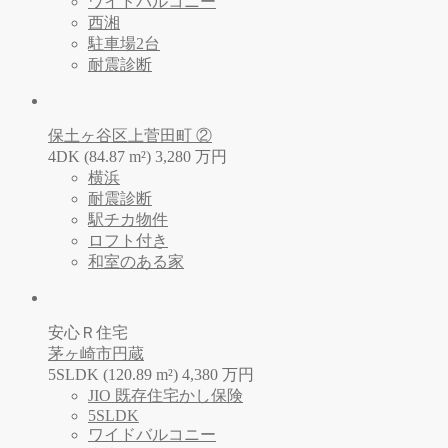
ワイドバルコニー
西湘
駐車場2台
耐震診断
保土ヶ谷区上菅田町 ②
4DK (84.87 m²)
3,280
万
円
横浜
耐震診断
駅チカ物件
ロフト付き
和室のある家
安心Ｒ住宅
茅ヶ崎市円蔵
5SLDK (120.89 m²)
4,380
万
円
JIO 既存住宅かし保険
5SLDK
ワイドバルコニー