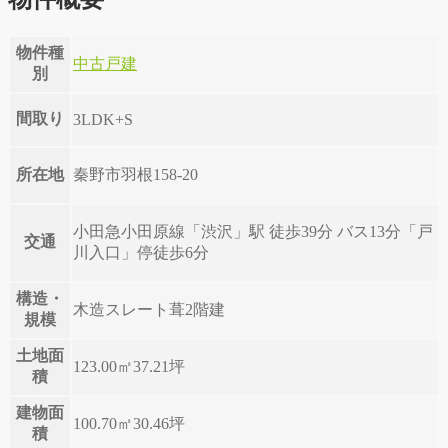
物件種
中古戸建
別
間取り
3LDK+S
所在地
秦野市羽根158-20
小田急小田原線「渋沢」駅 徒歩39分 バス13分「戸
交通
川入口」停徒歩6分
構造・
木造スレート葺2階建
規模
土地面
123.00㎡
37.21坪
積
建物面
100.70㎡
30.46坪
積