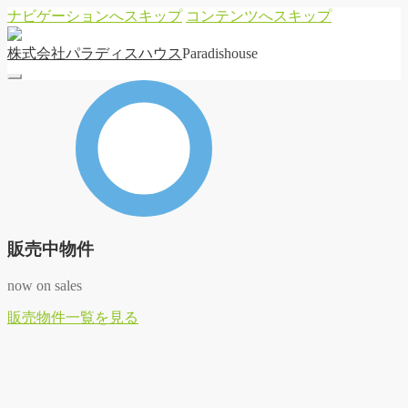
ナビゲーションへスキップ
コンテンツへスキップ
株
式
会
社
パ
ラ
デ
ィ
ス
ハ
ウ
ス
Paradishouse
販売中物件
now on sales
販
売
物
件
一
覧
を
見
る