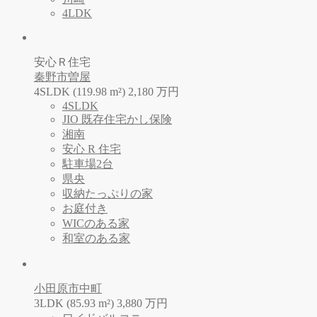
4LDK
安心Ｒ住宅
秦野市曽屋
4SLDK (119.98 m²)
2,180
万
円
4SLDK
JIO 既存住宅かし保険
湘南
安心 R 住宅
駐車場2台
県央
収納たっぷりの家
お庭付き
WICのある家
和室のある家
小田原市中町
3LDK (85.93 m²)
3,880
万
円