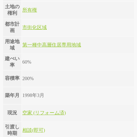
土地の
所有権
権利
都市計
市街化区域
画
用途地
第一種中高層住居専用地域
域
建ぺい
60%
率
容積率
200%
築年月
1998年3月
現況
空家 (リフォーム済)
引渡し
相談(即可)
時期