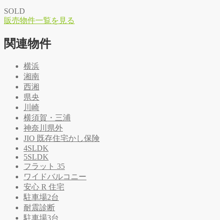
SOLD
販
売
物
件
一
覧
を
見
る
関連物件
横浜
湘南
西湘
県央
川崎
横須賀・三浦
神奈川県外
JIO 既存住宅かし保険
4SLDK
5SLDK
フラット 35
ワイドバルコニー
安心 R 住宅
駐車場2台
耐震診断
駐車場3台