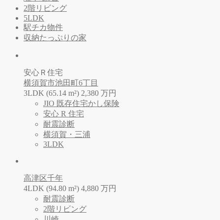
2階リビング
5LDK
駅チカ物件
収納たっぷりの家
安心Ｒ住宅
横須賀市池田町6丁目
3LDK (65.14 m²)
2,380
万
円
JIO 既存住宅かし保険
安心 R 住宅
耐震診断
横須賀・三浦
3LDK
高津区千年
4LDK (94.80 m²)
4,880
万
円
耐震診断
2階リビング
川崎