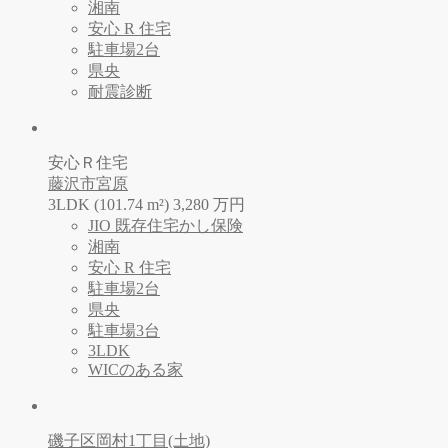
湘南
安心 R 住宅
駐車場2台
県央
耐震診断
安心Ｒ住宅
藤沢市宮原
3LDK (101.74 m²)
3,280
万
円
JIO 既存住宅かし保険
湘南
安心 R 住宅
駐車場2台
県央
駐車場3台
3LDK
WICのある家
磯子区岡村1丁目(土地)