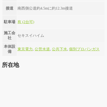
接道
南西側公道約4.5mに約12.3m接道
駐車場
有 (2台可)
施工会
セキスイハイム
社
本体設
東京電力
,
公営水道
,
公共下水
,
個別プロパンガス
備
所在地