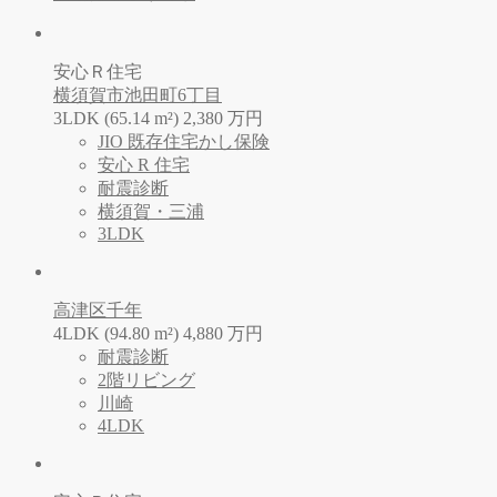
安心Ｒ住宅
横須賀市池田町6丁目
3LDK (65.14 m²)
2,380
万
円
JIO 既存住宅かし保険
安心 R 住宅
耐震診断
横須賀・三浦
3LDK
高津区千年
4LDK (94.80 m²)
4,880
万
円
耐震診断
2階リビング
川崎
4LDK