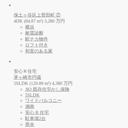
保土ヶ谷区上菅田町 ②
4DK (84.87 m²)
3,280
万
円
横浜
耐震診断
駅チカ物件
ロフト付き
和室のある家
安心Ｒ住宅
茅ヶ崎市円蔵
5SLDK (120.89 m²)
4,380
万
円
JIO 既存住宅かし保険
5SLDK
ワイドバルコニー
湘南
安心 R 住宅
駐車場2台
県央