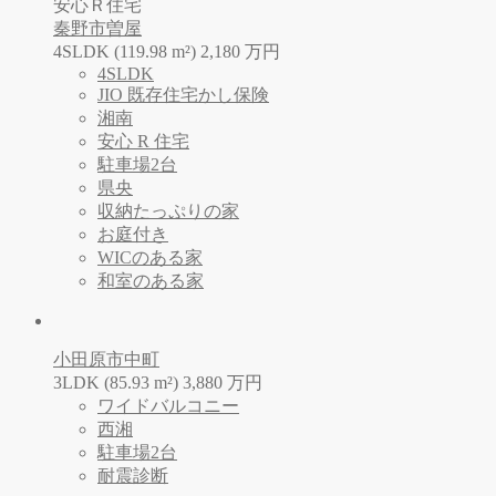
安心Ｒ住宅
秦野市曽屋
4SLDK (119.98 m²)
2,180
万
円
4SLDK
JIO 既存住宅かし保険
湘南
安心 R 住宅
駐車場2台
県央
収納たっぷりの家
お庭付き
WICのある家
和室のある家
小田原市中町
3LDK (85.93 m²)
3,880
万
円
ワイドバルコニー
西湘
駐車場2台
耐震診断