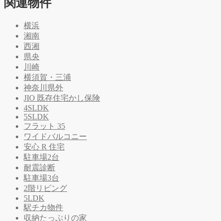
関連物件
横浜
湘南
西湘
県央
川崎
横須賀・三浦
神奈川県外
JIO 既存住宅かし保険
4SLDK
5SLDK
フラット 35
ワイドバルコニー
安心 R 住宅
駐車場2台
耐震診断
駐車場3台
2階リビング
5LDK
駅チカ物件
収納たっぷりの家