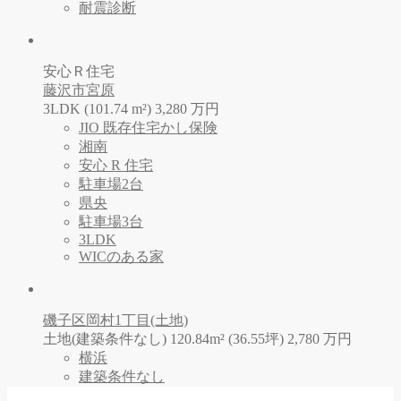
耐震診断
安心Ｒ住宅
藤沢市宮原
3LDK (101.74 m²)
3,280
万
円
JIO 既存住宅かし保険
湘南
安心 R 住宅
駐車場2台
県央
駐車場3台
3LDK
WICのある家
磯子区岡村1丁目(土地)
土地(建築条件なし) 120.84m² (36.55坪)
2,780
万
円
横浜
建築条件なし