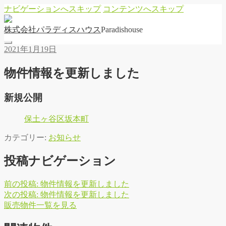
ナビゲーションへスキップ
コンテンツへスキップ
株
式
会
社
パ
ラ
デ
ィ
ス
ハ
ウ
ス
Paradishouse
2021年1月19日
物件情報を更新しました
新規公開
保土ヶ谷区坂本町
カテゴリー:
お知らせ
投稿ナビゲーション
前の投稿:
物件情報を更新しました
次の投稿:
物件情報を更新しました
販
売
物
件
一
覧
を
見
る