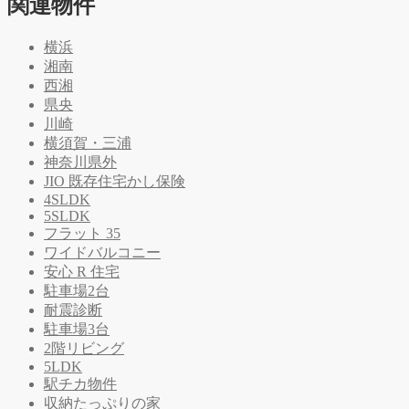
関連物件
横浜
湘南
西湘
県央
川崎
横須賀・三浦
神奈川県外
JIO 既存住宅かし保険
4SLDK
5SLDK
フラット 35
ワイドバルコニー
安心 R 住宅
駐車場2台
耐震診断
駐車場3台
2階リビング
5LDK
駅チカ物件
収納たっぷりの家