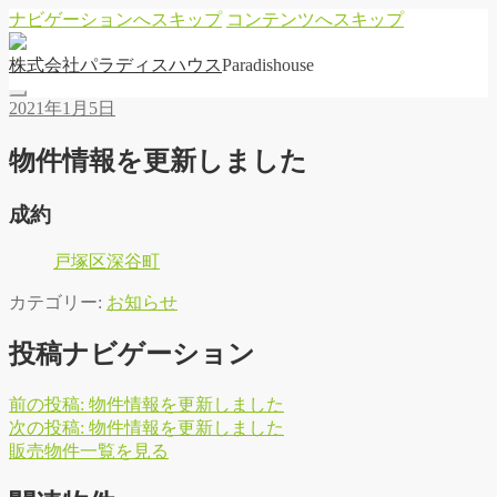
ナビゲーションへスキップ
コンテンツへスキップ
株
式
会
社
パ
ラ
デ
ィ
ス
ハ
ウ
ス
Paradishouse
2021年1月5日
物件情報を更新しました
成約
戸塚区深谷町
カテゴリー:
お知らせ
投稿ナビゲーション
前の投稿:
物件情報を更新しました
次の投稿:
物件情報を更新しました
販
売
物
件
一
覧
を
見
る