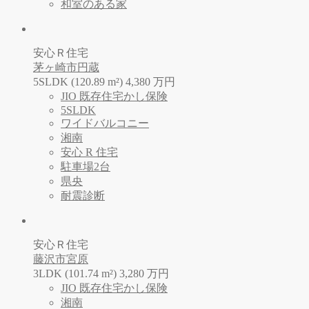
和室のある家
安心Ｒ住宅
茅ヶ崎市円蔵
5SLDK (120.89 m²)
4,380
万
円
JIO 既存住宅かし保険
5SLDK
ワイドバルコニー
湘南
安心 R 住宅
駐車場2台
県央
耐震診断
安心Ｒ住宅
藤沢市宮原
3LDK (101.74 m²)
3,280
万
円
JIO 既存住宅かし保険
湘南