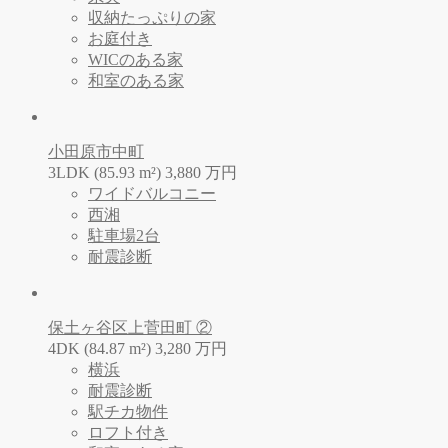
収納たっぷりの家
お庭付き
WICのある家
和室のある家
小田原市中町
3LDK (85.93 m²)
3,880
万
円
ワイドバルコニー
西湘
駐車場2台
耐震診断
保土ヶ谷区上菅田町 ②
4DK (84.87 m²)
3,280
万
円
横浜
耐震診断
駅チカ物件
ロフト付き