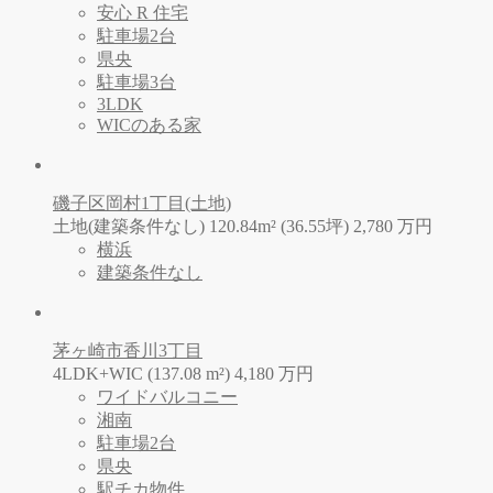
安心 R 住宅
駐車場2台
県央
駐車場3台
3LDK
WICのある家
磯子区岡村1丁目(土地)
土地(建築条件なし) 120.84m² (36.55坪)
2,780
万
円
横浜
建築条件なし
茅ヶ崎市香川3丁目
4LDK+WIC (137.08 m²)
4,180
万
円
ワイドバルコニー
湘南
駐車場2台
県央
駅チカ物件