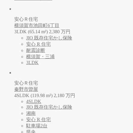
安心Ｒ住宅
横須賀市池田町6丁目
3LDK (65.14 m²)
2,380
万
円
JIO 既存住宅かし保険
安心 R 住宅
耐震診断
横須賀・三浦
3LDK
安心Ｒ住宅
秦野市曽屋
4SLDK (119.98 m²)
2,180
万
円
4SLDK
JIO 既存住宅かし保険
湘南
安心 R 住宅
駐車場2台
県央